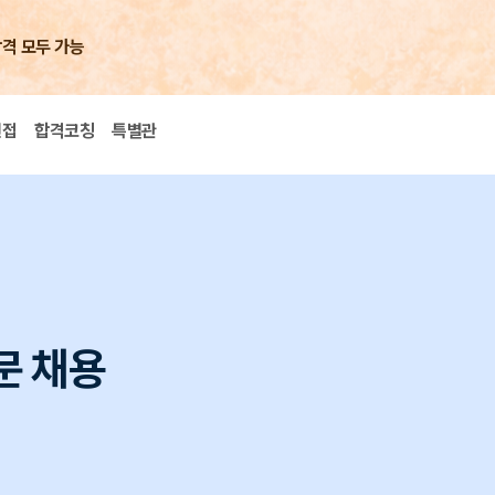
합격 모두 가능
면접
합격코칭
특별관
문 채용