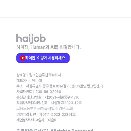
하이잡, Human과 AI를 연결합니다.
하이잡, 이렇게 사용하세요.
상호명
링크업솔루션 주식회사
대표이사
박나래
주소
서울특별시 중구 동호로 14길7 3층 BS빌딩 링크업센터
사업자번호
236-86-02066
통신판매신고번호
제2021-서울중구-1810
직업정보제공사업신고
서울청 제2023-12호
고용노동부 임금체불사업주 명단 조회
여성기업 확인
제0111-2022-22801호
개인정보보호책임자
이윤미
링크업솔루션(C). All rights Reserved.