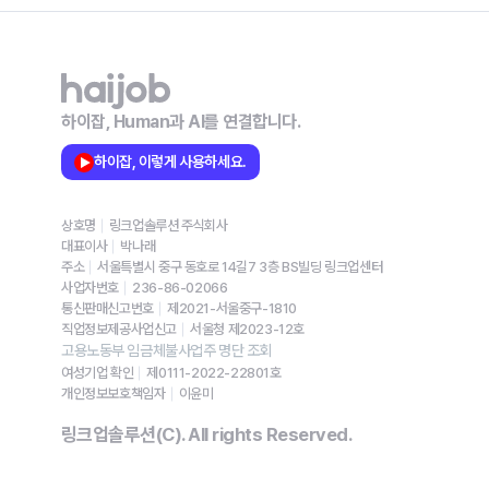
하이잡, Human과 AI를 연결합니다.
하이잡, 이렇게 사용하세요.
상호명
링크업솔루션 주식회사
대표이사
박나래
주소
서울특별시 중구 동호로 14길7 3층 BS빌딩 링크업센터
사업자번호
236-86-02066
통신판매신고번호
제2021-서울중구-1810
직업정보제공사업신고
서울청 제2023-12호
고용노동부 임금체불사업주 명단 조회
여성기업 확인
제0111-2022-22801호
개인정보보호책임자
이윤미
링크업솔루션(C). All rights Reserved.