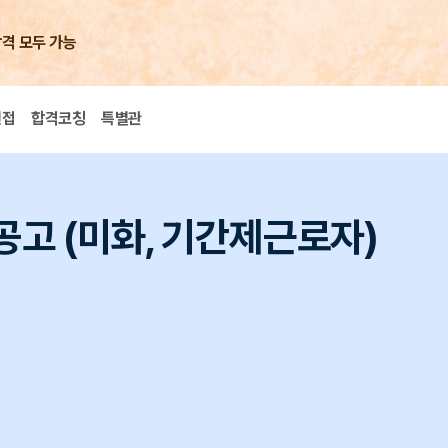
합격 모두 가능
면접
합격코칭
특별관
공고 (미화, 기간제근로자)