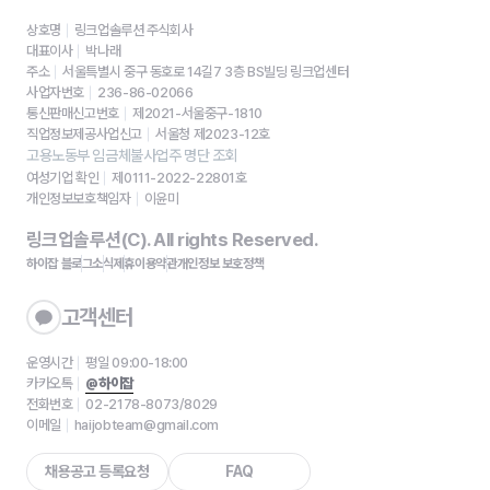
상호명
링크업솔루션 주식회사
대표이사
박나래
주소
서울특별시 중구 동호로 14길7 3층 BS빌딩 링크업센터
사업자번호
236-86-02066
통신판매신고번호
제2021-서울중구-1810
직업정보제공사업신고
서울청 제2023-12호
고용노동부 임금체불사업주 명단 조회
여성기업 확인
제0111-2022-22801호
개인정보보호책임자
이윤미
링크업솔루션(C). All rights Reserved.
하이잡 블로그
소식
제휴
이용약관
개인정보 보호정책
고객센터
운영시간
평일 09:00-18:00
카카오톡
@하이잡
전화번호
02-2178-8073/8029
이메일
haijobteam@gmail.com
채용공고 등록요청
FAQ