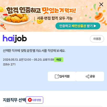
서류·면접 합격 모두 가능
채용공고 자소서
자유항목 자소서
내 작성목록
경신
즐겨찾기
사용권
2026년 상반기 품질관리팀(경주) 상주원 채용
선택한 직무에 맞춰 문항별 자소서를 작성해 보세요.
2026.05.13. 오전12:00 ~ 05.20. 오후11:59
마감
조회수 271
입사지원
공유
지원직무 선택
사용방법