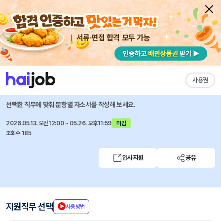
서류·면접 합격 모두 가능
채용공고 자소서
자유항목 자소서
내 작성목록
국순당
즐겨찾기
사용권
[신입/경력] 영업(국내주류)_수도권 부문 인재채용
선택한 직무에 맞춰 문항별 자소서를 작성해 보세요.
2026.05.13. 오전12:00 ~ 05.26. 오후11:59
마감
조회수 185
입사지원
공유
지원직무 선택
사용방법