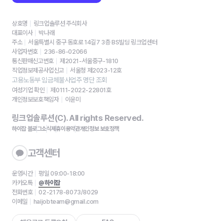
상호명
링크업솔루션 주식회사
대표이사
박나래
주소
서울특별시 중구 동호로 14길7 3층 BS빌딩 링크업센터
사업자번호
236-86-02066
통신판매신고번호
제2021-서울중구-1810
직업정보제공사업신고
서울청 제2023-12호
고용노동부 임금체불사업주 명단 조회
여성기업 확인
제0111-2022-22801호
개인정보보호책임자
이윤미
링크업솔루션(C). All rights Reserved.
하이잡 블로그
소식
제휴
이용약관
개인정보 보호정책
고객센터
운영시간
평일 09:00-18:00
카카오톡
@하이잡
전화번호
02-2178-8073/8029
이메일
haijobteam@gmail.com