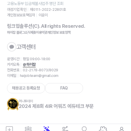
고용노동부 임금체불사업주 명단 조회
여성기업 확인
제0111-2022-22801호
개인정보보호책임자
이윤미
링크업솔루션(C). All rights Reserved.
하이잡 블로그
소식
제휴
이용약관
개인정보 보호정책
고객센터
운영시간
평일 09:00-18:00
카카오톡
@하이잡
전화번호
02-2178-8073/8029
이메일
haijobteam@gmail.com
채용공고 등록요청
FAQ
머니투데이
2024 제8회 4IR 어워즈 에듀테크 부문