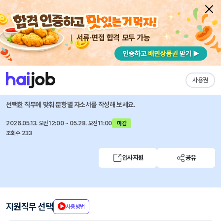
서류·면접 합격 모두 가능
채용공고 자소서
자유항목 자소서
내 작성목록
농업정책보험금융원
즐겨찾기
사용권
직원 공개채용 공고
선택한 직무에 맞춰 문항별 자소서를 작성해 보세요.
2026.05.13. 오전12:00 ~ 05.28. 오전11:00
마감
조회수 233
입사지원
공유
지원직무 선택
사용방법