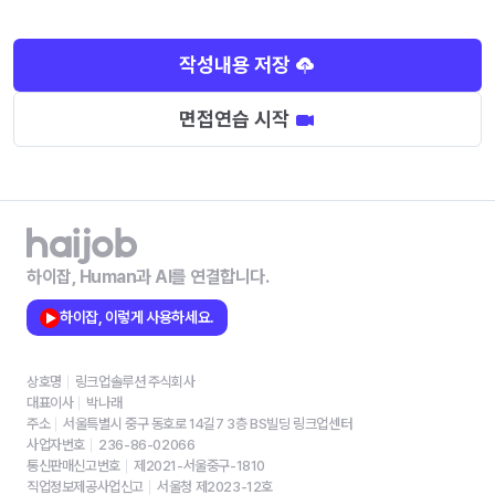
작성내용 저장
면접연습 시작
하이잡, Human과 AI를 연결합니다.
하이잡, 이렇게 사용하세요.
상호명
링크업솔루션 주식회사
대표이사
박나래
주소
서울특별시 중구 동호로 14길7 3층 BS빌딩 링크업센터
사업자번호
236-86-02066
통신판매신고번호
제2021-서울중구-1810
직업정보제공사업신고
서울청 제2023-12호