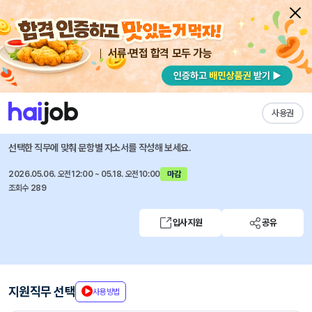
서류·면접 합격 모두 가능
채용공고 자소서
자유항목 자소서
내 작성목록
한양대학교병원
즐겨찾기
사용권
2026년 7월 직원 채용
선택한 직무에 맞춰 문항별 자소서를 작성해 보세요.
2026.05.06. 오전12:00 ~ 05.18. 오전10:00
마감
조회수 289
입사지원
공유
지원직무 선택
사용방법