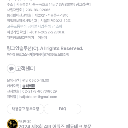
주소
서울특별시 중구 동호로 14길7 3층 BS빌딩 링크업센터
사업자번호
236-86-02066
통신판매신고번호
제2021-서울중구-1810
직업정보제공사업신고
서울청 제2023-12호
고용노동부 임금체불사업주 명단 조회
여성기업 확인
제0111-2022-22801호
개인정보보호책임자
이윤미
링크업솔루션(C). All rights Reserved.
하이잡 블로그
소식
제휴
이용약관
개인정보 보호정책
고객센터
운영시간
평일 09:00-18:00
카카오톡
@하이잡
전화번호
02-2178-8073/8029
이메일
haijobteam@gmail.com
채용공고 등록요청
FAQ
머니투데이
2024 제8회 4IR 어워즈 에듀테크 부문