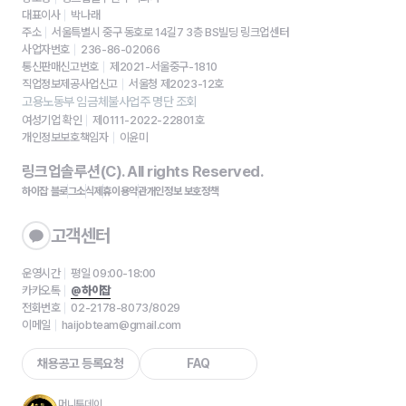
대표이사
박나래
주소
서울특별시 중구 동호로 14길7 3층 BS빌딩 링크업센터
사업자번호
236-86-02066
통신판매신고번호
제2021-서울중구-1810
직업정보제공사업신고
서울청 제2023-12호
고용노동부 임금체불사업주 명단 조회
여성기업 확인
제0111-2022-22801호
개인정보보호책임자
이윤미
링크업솔루션(C). All rights Reserved.
하이잡 블로그
소식
제휴
이용약관
개인정보 보호정책
고객센터
운영시간
평일 09:00-18:00
카카오톡
@하이잡
전화번호
02-2178-8073/8029
이메일
haijobteam@gmail.com
채용공고 등록요청
FAQ
머니투데이