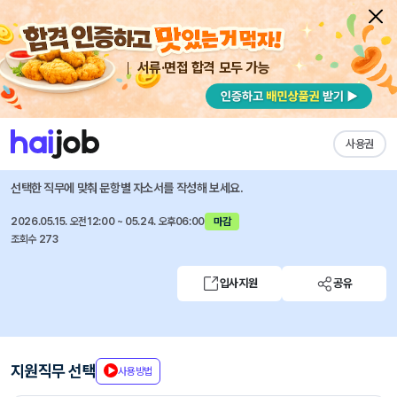
서류·면접 합격 모두 가능
채용공고 자소서
자유항목 자소서
내 작성목록
SK머티리얼즈퍼포먼스
즐겨찾기
사용권
전환형 인턴 채용_품질관리
선택한 직무에 맞춰 문항별 자소서를 작성해 보세요.
2026.05.15. 오전12:00 ~ 05.24. 오후06:00
마감
조회수 273
입사지원
공유
지원직무 선택
사용방법