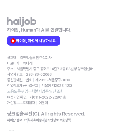
하이잡, Human과 AI를 연결합니다.
하이잡, 이렇게 사용하세요.
상호명
링크업솔루션 주식회사
대표이사
박나래
주소
서울특별시 중구 동호로 14길7 3층 BS빌딩 링크업센터
사업자번호
236-86-02066
통신판매신고번호
제2021-서울중구-1810
직업정보제공사업신고
서울청 제2023-12호
고용노동부 임금체불사업주 명단 조회
여성기업 확인
제0111-2022-22801호
개인정보보호책임자
이윤미
링크업솔루션(C). All rights Reserved.
하이잡 블로그
소식
제휴
이용약관
개인정보 보호정책