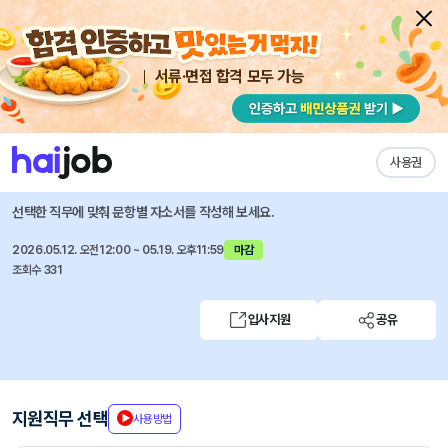
서류·면접 합격 모두 가능
채용공고 자소서
자유항목 자소서
내 작성목록
BGF로지스
즐겨찾기
사용권
26년 2분기 채용연계형 인턴 수시채용
선택한 직무에 맞춰 문항별 자소서를 작성해 보세요.
2026.05.12. 오전12:00 ~ 05.19. 오후11:59
마감
조회수 331
입사지원
공유
지원직무 선택
사용방법