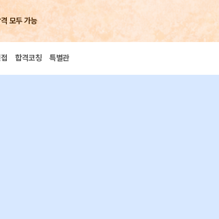
합격 모두 가능
면접
합격코칭
특별관