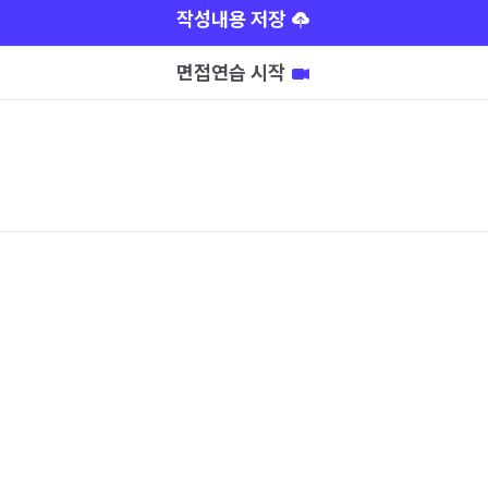
작성내용 저장
면접연습 시작