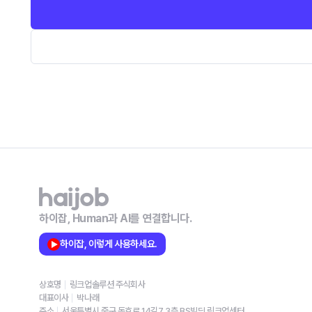
하이잡, Human과 AI를 연결합니다.
하이잡, 이렇게 사용하세요.
상호명
링크업솔루션 주식회사
대표이사
박나래
주소
서울특별시 중구 동호로 14길7 3층 BS빌딩 링크업센터