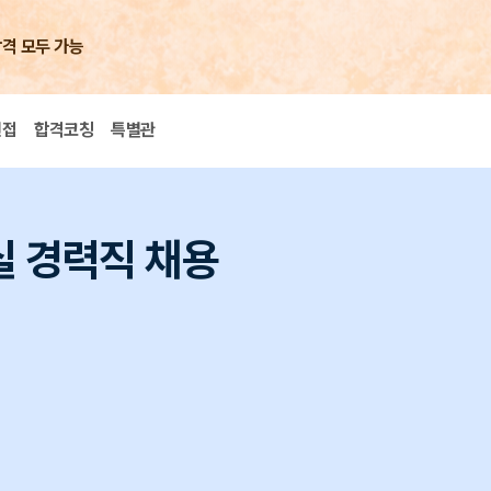
합격 모두 가능
면접
합격코칭
특별관
y실 경력직 채용