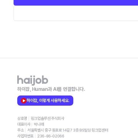
하이잡, Human과 AI를 연결합니다.
하이잡, 이렇게 사용하세요.
상호명
링크업솔루션 주식회사
대표이사
박나래
주소
서울특별시 중구 동호로 14길7 3층 BS빌딩 링크업센터
사업자번호
236-86-02066