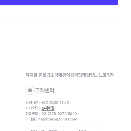
하이잡 블로그
소식
제휴
이용약관
개인정보 보호정책
고객센터
운영시간
평일 09:00-18:00
카카오톡
@하이잡
전화번호
02-2178-8073/8029
이메일
haijobteam@gmail.com