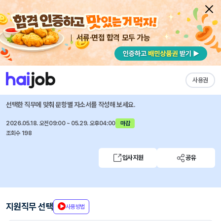
서류·면접 합격 모두 가능
채용공고 자소서
자유항목 자소서
내 작성목록
NH선물
즐겨찾기
사용권
직원 채용 공고
선택한 직무에 맞춰 문항별 자소서를 작성해 보세요.
2026.05.18. 오전09:00 ~ 05.29. 오후04:00
마감
조회수 198
입사지원
공유
지원직무 선택
사용방법