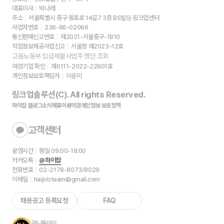
대표이사
박나래
주소
서울특별시 중구 동호로 14길7 3층 BS빌딩 링크업센터
사업자번호
236-86-02066
통신판매신고번호
제2021-서울중구-1810
직업정보제공사업신고
서울청 제2023-12호
고용노동부 임금체불사업주 명단 조회
여성기업 확인
제0111-2022-22801호
개인정보보호책임자
이윤미
링크업솔루션(C). All rights Reserved.
하이잡 블로그
소식
제휴
이용약관
개인정보 보호정책
고객센터
운영시간
평일 09:00-18:00
카카오톡
@하이잡
전화번호
02-2178-8073/8029
이메일
haijobteam@gmail.com
채용공고 등록요청
FAQ
머니투데이