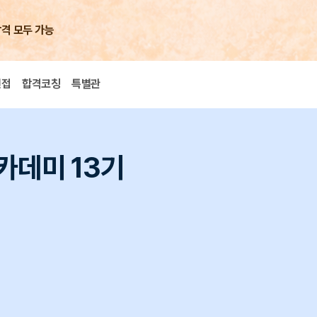
합격 모두 가능
면접
합격코칭
특별관
카데미 13기