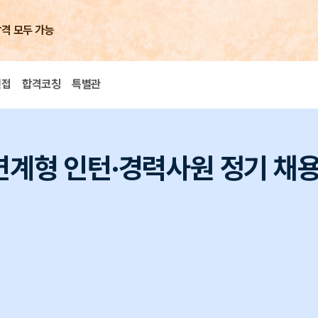
합격 모두 가능
면접
합격코칭
특별관
연계형 인턴·경력사원 정기 채