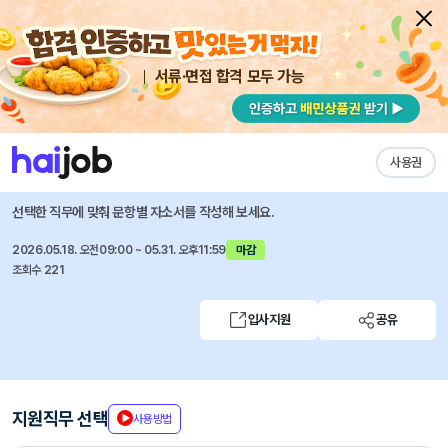
서류·면접 합격 모두 가능
채용공고 자소서
자유항목 자소서
내 작성목록
아주산업
즐겨찾기
사용권
2026 부동산개발사업 인재채용
선택한 직무에 맞춰 문항별 자소서를 작성해 보세요.
2026.05.18. 오전09:00 ~ 05.31. 오후11:59
마감
조회수 221
입사지원
공유
지원직무 선택
사용방법