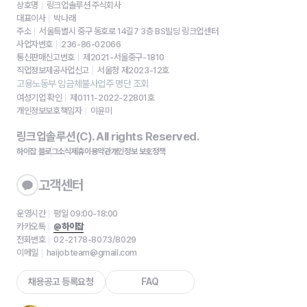
상호명
링크업솔루션 주식회사
대표이사
박나래
주소
서울특별시 중구 동호로 14길7 3층 BS빌딩 링크업센터
사업자번호
236-86-02066
통신판매신고번호
제2021-서울중구-1810
직업정보제공사업신고
서울청 제2023-12호
고용노동부 임금체불사업주 명단 조회
여성기업 확인
제0111-2022-22801호
개인정보보호책임자
이윤미
링크업솔루션(C). All rights Reserved.
하이잡 블로그
소식
제휴
이용약관
개인정보 보호정책
고객센터
운영시간
평일 09:00-18:00
카카오톡
@하이잡
전화번호
02-2178-8073/8029
이메일
haijobteam@gmail.com
채용공고 등록요청
FAQ