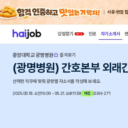
서류·면접 
강점찾기
진로
자기소개서
중앙대학교 광명병원
즐겨찾기
(광명병원) 간호본부 외래간호
선택한 직무에 맞춰 문항별 자소서를 작성해 보세요.
2025.05.18. 오전10:00 ~ 05.21. 오후11:59
조회수 271
마감