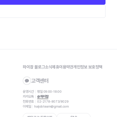
하이잡 블로그
소식
제휴
이용약관
개인정보 보호정책
고객센터
운영시간
평일 09:00-18:00
카카오톡
@하이잡
전화번호
02-2178-8073/8029
이메일
haijobteam@gmail.com