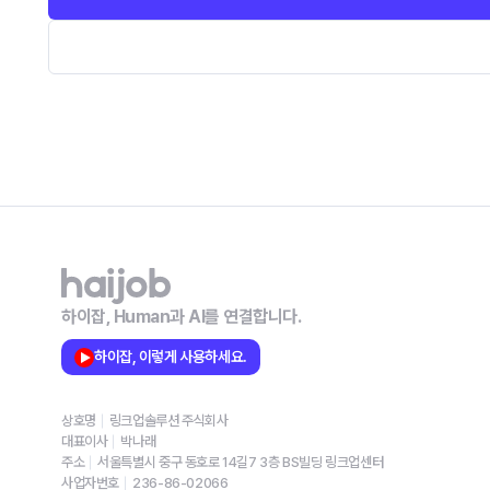
하이잡, Human과 AI를 연결합니다.
하이잡, 이렇게 사용하세요.
상호명
링크업솔루션 주식회사
대표이사
박나래
주소
서울특별시 중구 동호로 14길7 3층 BS빌딩 링크업센터
사업자번호
236-86-02066