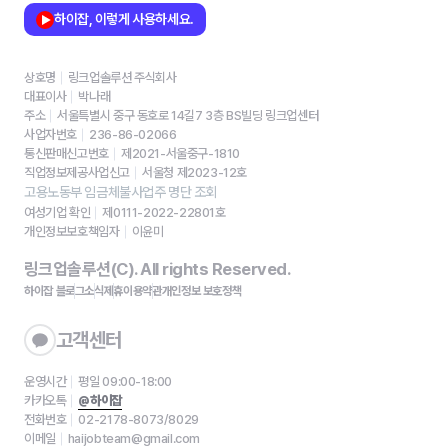
하이잡, 이렇게 사용하세요.
상호명
링크업솔루션 주식회사
대표이사
박나래
주소
서울특별시 중구 동호로 14길7 3층 BS빌딩 링크업센터
사업자번호
236-86-02066
통신판매신고번호
제2021-서울중구-1810
직업정보제공사업신고
서울청 제2023-12호
고용노동부 임금체불사업주 명단 조회
여성기업 확인
제0111-2022-22801호
개인정보보호책임자
이윤미
링크업솔루션(C). All rights Reserved.
하이잡 블로그
소식
제휴
이용약관
개인정보 보호정책
고객센터
운영시간
평일 09:00-18:00
카카오톡
@하이잡
전화번호
02-2178-8073/8029
이메일
haijobteam@gmail.com