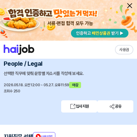
서류·면접 합격 모두 가능
채용공고 자소서
자유항목 자소서
내 작성목록
한국시세이도
즐겨찾기
사용권
SEED Internship 3.0 - Training / Marketing /
People / Legal
선택한 직무에 맞춰 문항별 자소서를 작성해 보세요.
2026.05.18. 오전12:00 ~ 05.27. 오후11:59
마감
조회수 250
입사지원
공유
지원직무 선택
사용방법