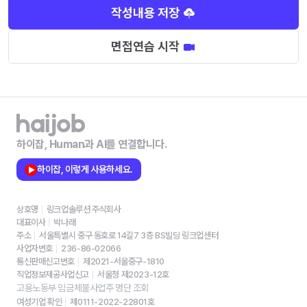
작성내용 저장
면접연습 시작
하이잡, Human과 AI를 연결합니다.
하이잡, 이렇게 사용하세요.
상호명
링크업솔루션 주식회사
대표이사
박나래
주소
서울특별시 중구 동호로 14길7 3층 BS빌딩 링크업센터
사업자번호
236-86-02066
통신판매신고번호
제2021-서울중구-1810
직업정보제공사업신고
서울청 제2023-12호
고용노동부 임금체불사업주 명단 조회
여성기업 확인
제0111-2022-22801호