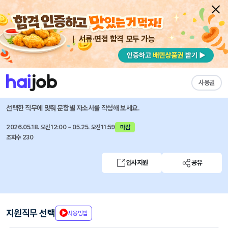
서류·면접 합격 모두 가능
채용공고 자소서
자유항목 자소서
내 작성목록
세아제강
즐겨찾기
사용권
2026년 상반기 순천공장 환경관리자 수시채용
선택한 직무에 맞춰 문항별 자소서를 작성해 보세요.
2026.05.18. 오전12:00 ~ 05.25. 오전11:59
마감
조회수 230
입사지원
공유
지원직무 선택
사용방법