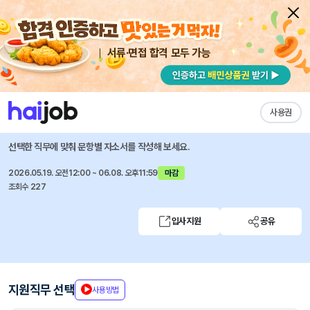
서류·면접 합격 모두 가능
채용공고 자소서
자유항목 자소서
내 작성목록
부산일보(주)
즐겨찾기
사용권
2026년도 수습(기자·사원) 및 경력(기자·사원) 공개채용
선택한 직무에 맞춰 문항별 자소서를 작성해 보세요.
2026.05.19. 오전12:00 ~ 06.08. 오후11:59
마감
조회수 227
입사지원
공유
지원직무 선택
사용방법