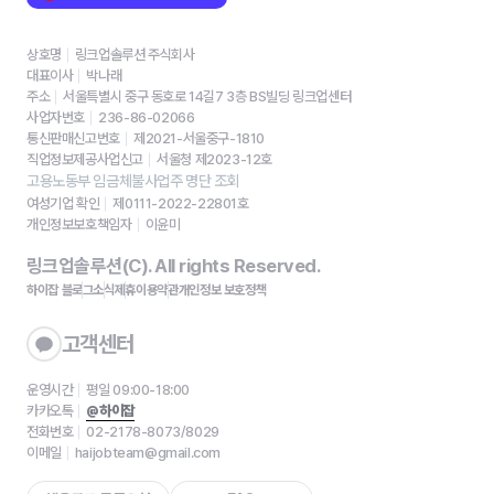
상호명
링크업솔루션 주식회사
대표이사
박나래
주소
서울특별시 중구 동호로 14길7 3층 BS빌딩 링크업센터
사업자번호
236-86-02066
통신판매신고번호
제2021-서울중구-1810
직업정보제공사업신고
서울청 제2023-12호
고용노동부 임금체불사업주 명단 조회
여성기업 확인
제0111-2022-22801호
개인정보보호책임자
이윤미
링크업솔루션(C). All rights Reserved.
하이잡 블로그
소식
제휴
이용약관
개인정보 보호정책
고객센터
운영시간
평일 09:00-18:00
카카오톡
@하이잡
전화번호
02-2178-8073/8029
이메일
haijobteam@gmail.com