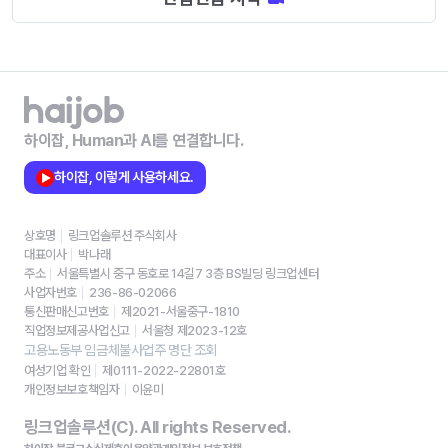
하이잡, Human과 AI를 연결합니다.
하이잡, 이렇게 사용하세요.
상호명
링크업솔루션 주식회사
대표이사
박나래
주소
서울특별시 중구 동호로 14길7 3층 BS빌딩 링크업센터
사업자번호
236-86-02066
통신판매신고번호
제2021-서울중구-1810
직업정보제공사업신고
서울청 제2023-12호
고용노동부 임금체불사업주 명단 조회
여성기업 확인
제0111-2022-22801호
개인정보보호책임자
이윤미
링크업솔루션(C). All rights Reserved.