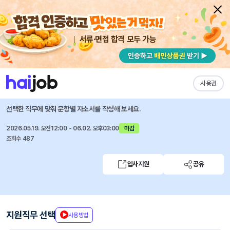
서류·면접 합격 모두 가능
채용공고 자소서
자유항목 자소서
내 작성목록
한국거래소
즐겨찾기
사용권
신입직원 채용
선택한 직무에 맞춰 문항별 자소서를 작성해 보세요.
2026.05.19. 오전12:00 ~ 06.02. 오후03:00
마감
조회수 487
입사지원
공유
지원직무 선택
사용방법