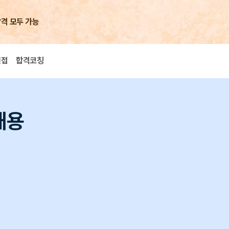
합격 모두 가능
면접
합격코칭
채용