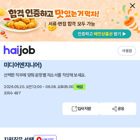
서류·면접 합격 모두 가능
채용공고 자소서
자유항목 자소서
내 작성목록
SBS미디어그룹
즐겨찾기
사용권
2026 신입사원 공개채용 (기자/PD/아나운서/
미디어엔지니어)
선택한 직무에 맞춰 문항별 자소서를 작성해 보세요.
2026.05.20. 오전12:00 ~ 06.08. 오후05:00
마감
조회수 487
입사지원
공유
지원직무 선택
사용방법