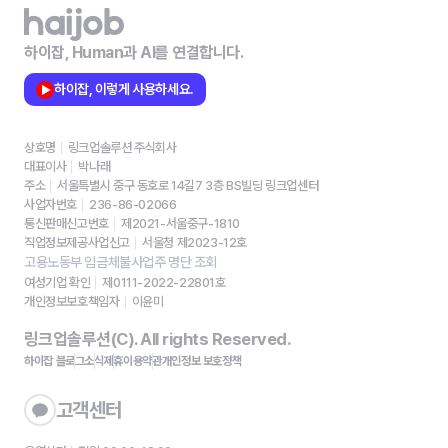
하이잡, Human과 AI를 연결합니다.
하이잡, 이렇게 사용하세요.
상호명
링크업솔루션 주식회사
대표이사
박나래
주소
서울특별시 중구 동호로 14길7 3층 BS빌딩 링크업센터
사업자번호
236-86-02066
통신판매신고번호
제2021-서울중구-1810
직업정보제공사업신고
서울청 제2023-12호
고용노동부 임금체불사업주 명단 조회
여성기업 확인
제0111-2022-22801호
개인정보보호책임자
이윤미
링크업솔루션(C). All rights Reserved.
하이잡 블로그
소식
제휴
이용약관
개인정보 보호정책
고객센터