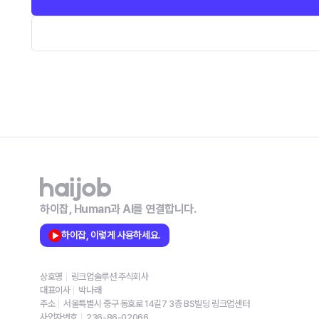
하이잡, Human과 AI를 연결합니다.
하이잡, 이렇게 사용하세요.
상호명
링크업솔루션 주식회사
대표이사
박나래
주소
서울특별시 중구 동호로 14길7 3층 BS빌딩 링크업센터
사업자번호
236-86-02066