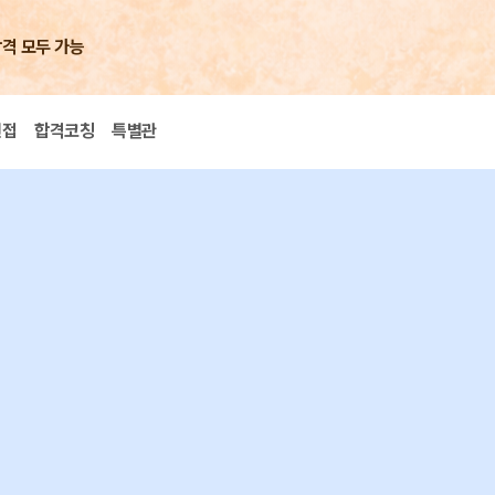
합격 모두 가능
면접
합격코칭
특별관