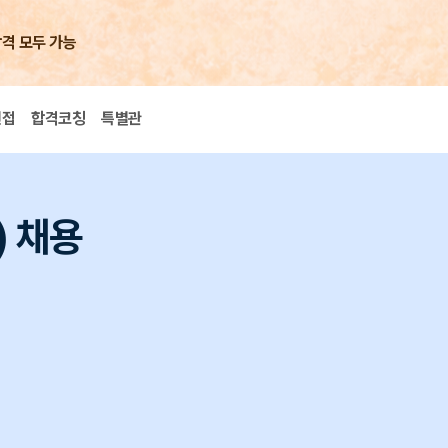
합격 모두 가능
면접
합격코칭
특별관
) 채용