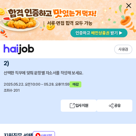
서류·면접 합격 모두 가능
채용공고 자소서
자유항목 자소서
내 작성목록
중앙대학교병원
즐겨찾기
사용권
(서울병원) 부대사업팀 조리원(계약직) 모집 (2026.05-
2)
선택한 직무에 맞춰 문항별 자소서를 작성해 보세요.
2025.05.22. 오전10:00 ~ 05.28. 오후11:59
마감
조회수 201
입사지원
공유
지원직무 선택
사용방법