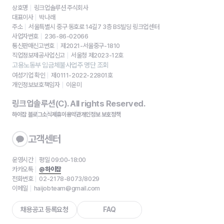
상호명
링크업솔루션 주식회사
대표이사
박나래
주소
서울특별시 중구 동호로 14길7 3층 BS빌딩 링크업센터
사업자번호
236-86-02066
통신판매신고번호
제2021-서울중구-1810
직업정보제공사업신고
서울청 제2023-12호
고용노동부 임금체불사업주 명단 조회
여성기업 확인
제0111-2022-22801호
개인정보보호책임자
이윤미
링크업솔루션(C). All rights Reserved.
하이잡 블로그
소식
제휴
이용약관
개인정보 보호정책
고객센터
운영시간
평일 09:00-18:00
카카오톡
@하이잡
전화번호
02-2178-8073/8029
이메일
haijobteam@gmail.com
채용공고 등록요청
FAQ