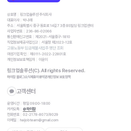
상호명
링크업솔루션 주식회사
대표이사
박나래
주소
서울특별시 중구 동호로 14길7 3층 BS빌딩 링크업센터
사업자번호
236-86-02066
통신판매신고번호
제2021-서울중구-1810
직업정보제공사업신고
서울청 제2023-12호
고용노동부 임금체불사업주 명단 조회
여성기업 확인
제0111-2022-22801호
개인정보보호책임자
이윤미
링크업솔루션(C). All rights Reserved.
하이잡 블로그
소식
제휴
이용약관
개인정보 보호정책
고객센터
운영시간
평일 09:00-18:00
카카오톡
@하이잡
전화번호
02-2178-8073/8029
이메일
haijobteam@gmail.com