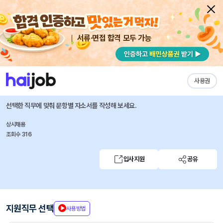
서류·면접 합격 모두 가능
채용공고 자소서
자유항목 자소서
내 작성목록
GC셀
즐겨찾기
사용권
검체 관리 서비스 매니저 채용 (파주)
선택한 직무에 맞춰 문항별 자소서를 작성해 보세요.
상시채용
조회수 316
입사지원
공유
지원직무 선택
사용방법