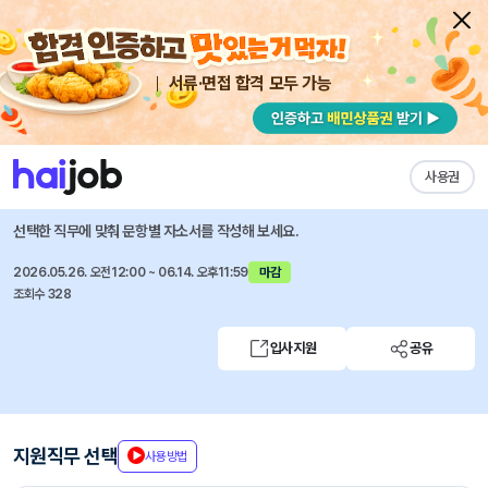
서류·면접 합격 모두 가능
채용공고 자소서
자유항목 자소서
내 작성목록
삼성중공업
즐겨찾기
사용권
2026 스마트조선소 AI전문가 양성과정
선택한 직무에 맞춰 문항별 자소서를 작성해 보세요.
2026.05.26. 오전12:00 ~ 06.14. 오후11:59
마감
조회수 328
입사지원
공유
지원직무 선택
사용방법