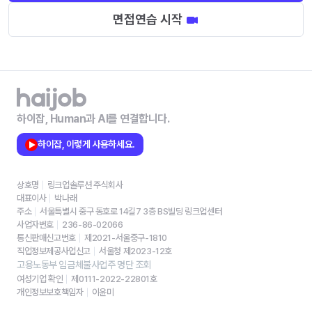
면접연습 시작
하이잡, Human과 AI를 연결합니다.
하이잡, 이렇게 사용하세요.
상호명
링크업솔루션 주식회사
대표이사
박나래
주소
서울특별시 중구 동호로 14길7 3층 BS빌딩 링크업센터
사업자번호
236-86-02066
통신판매신고번호
제2021-서울중구-1810
직업정보제공사업신고
서울청 제2023-12호
고용노동부 임금체불사업주 명단 조회
여성기업 확인
제0111-2022-22801호
개인정보보호책임자
이윤미