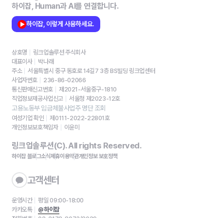
하이잡, Human과 AI를 연결합니다.
하이잡, 이렇게 사용하세요.
상호명
링크업솔루션 주식회사
대표이사
박나래
주소
서울특별시 중구 동호로 14길7 3층 BS빌딩 링크업센터
사업자번호
236-86-02066
통신판매신고번호
제2021-서울중구-1810
직업정보제공사업신고
서울청 제2023-12호
고용노동부 임금체불사업주 명단 조회
여성기업 확인
제0111-2022-22801호
개인정보보호책임자
이윤미
링크업솔루션(C). All rights Reserved.
하이잡 블로그
소식
제휴
이용약관
개인정보 보호정책
고객센터
운영시간
평일 09:00-18:00
카카오톡
@하이잡