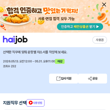
서류·면접 합격 모두 가능
채용공고 자소서
자유항목 자소서
내 작성목록
현대코퍼레이션그룹
즐겨찾기
사용권
2026년 상반기 The Next Talent 채용
선택한 직무에 맞춰 문항별 자소서를 작성해 보세요.
2026.05.13. 오전12:00 ~ 05.31. 오후11:00
마감
조회수 232
입사지원
공유
지원직무 선택
사용방법