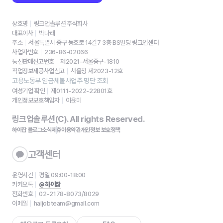
상호명
링크업솔루션 주식회사
대표이사
박나래
주소
서울특별시 중구 동호로 14길7 3층 BS빌딩 링크업센터
사업자번호
236-86-02066
통신판매신고번호
제2021-서울중구-1810
직업정보제공사업신고
서울청 제2023-12호
고용노동부 임금체불사업주 명단 조회
여성기업 확인
제0111-2022-22801호
개인정보보호책임자
이윤미
링크업솔루션(C). All rights Reserved.
하이잡 블로그
소식
제휴
이용약관
개인정보 보호정책
고객센터
운영시간
평일 09:00-18:00
카카오톡
@하이잡
전화번호
02-2178-8073/8029
이메일
haijobteam@gmail.com