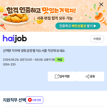
서류·면접 합격 모두 가능
채용공고 자소서
자유항목 자소서
내 작성목록
린나이코리아(주)
즐겨찾기
사용권
2026년 부문별 채용
선택한 직무에 맞춰 문항별 자소서를 작성해 보세요.
2026.05.28. 오전12:00 ~ 06.08. 오후11:55
마감
조회수 233
입사지원
공유
지원직무 선택
사용방법