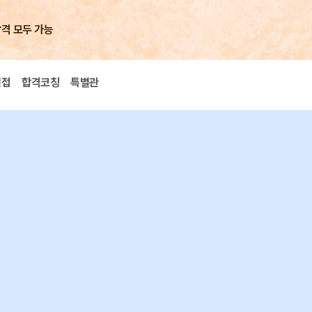
합격 모두 가능
면접
합격코칭
특별관