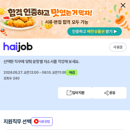
서류·면접 합격 모두 가능
채용공고 자소서
자유항목 자소서
내 작성목록
한국기계연구원
즐겨찾기
사용권
2026년도 제4회 기간제 근로자 공개채용 공고
선택한 직무에 맞춰 문항별 자소서를 작성해 보세요.
2026.05.27. 오전12:00 ~ 06.10. 오전11:00
마감
조회수 240
입사지원
공유
지원직무 선택
사용방법