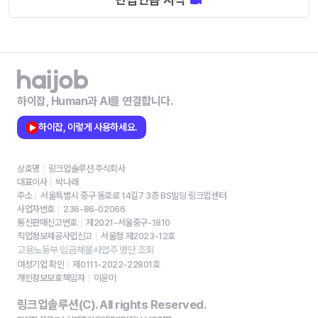
하이잡, Human과 AI를 연결합니다.
하이잡, 이렇게 사용하세요.
상호명
링크업솔루션 주식회사
대표이사
박나래
주소
서울특별시 중구 동호로 14길7 3층 BS빌딩 링크업센터
사업자번호
236-86-02066
통신판매신고번호
제2021-서울중구-1810
직업정보제공사업신고
서울청 제2023-12호
고용노동부 임금체불사업주 명단 조회
여성기업 확인
제0111-2022-22801호
개인정보보호책임자
이윤미
링크업솔루션(C). All rights Reserved.