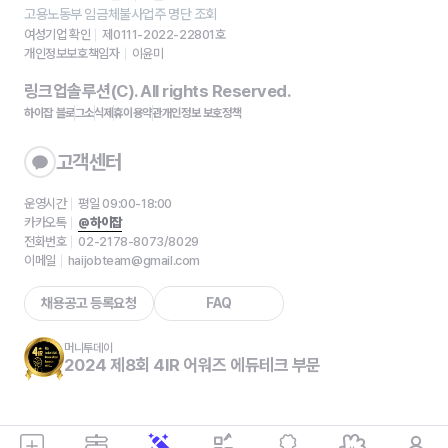
고용노동부 임금체불사업주 명단 조회
여성기업 확인
제0111-2022-22801호
개인정보보호책임자
이윤미
링크업솔루션(C). All rights Reserved.
하이잡 블로그
소식
제휴
이용약관
개인정보 보호정책
고객센터
운영시간
평일 09:00-18:00
카카오톡
@하이잡
전화번호
02-2178-8073/8029
이메일
haijobteam@gmail.com
채용공고 등록요청
FAQ
머니투데이
2024 제8회 4IR 어워즈 에듀테크 부문