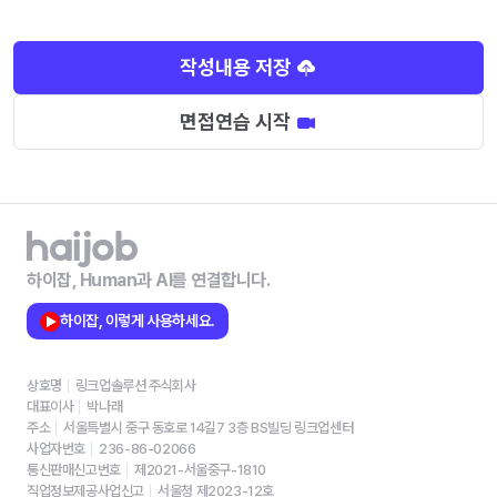
작성내용 저장
면접연습 시작
하이잡, Human과 AI를 연결합니다.
하이잡, 이렇게 사용하세요.
상호명
링크업솔루션 주식회사
대표이사
박나래
주소
서울특별시 중구 동호로 14길7 3층 BS빌딩 링크업센터
사업자번호
236-86-02066
통신판매신고번호
제2021-서울중구-1810
직업정보제공사업신고
서울청 제2023-12호