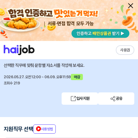
서류·면접 합격 모두 가능
채용공고 자소서
자유항목 자소서
내 작성목록
홍천엠앤티
즐겨찾기
사용권
각 부문 수시채용
선택한 직무에 맞춰 문항별 자소서를 작성해 보세요.
2026.05.27. 오전12:00 ~ 06.09. 오후11:59
마감
조회수 219
입사지원
공유
지원직무 선택
사용방법