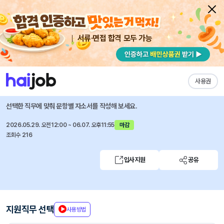
서류·면접 합격 모두 가능
채용공고 자소서
자유항목 자소서
내 작성목록
(주)케이씨텍
즐겨찾기
사용권
반도체 장비 데이터 분석 전문가 모집(경력/동탄)
선택한 직무에 맞춰 문항별 자소서를 작성해 보세요.
2026.05.29. 오전12:00 ~ 06.07. 오후11:55
마감
조회수 216
입사지원
공유
지원직무 선택
사용방법