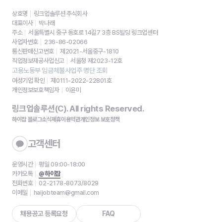
상호명
링크업솔루션 주식회사
대표이사
박나래
주소
서울특별시 중구 동호로 14길7 3층 BS빌딩 링크업센터
사업자번호
236-86-02066
통신판매신고번호
제2021-서울중구-1810
직업정보제공사업신고
서울청 제2023-12호
고용노동부 임금체불사업주 명단 조회
여성기업 확인
제0111-2022-22801호
개인정보보호책임자
이윤미
링크업솔루션(C). All rights Reserved.
하이잡 블로그
소식
제휴
이용약관
개인정보 보호정책
고객센터
운영시간
평일 09:00-18:00
카카오톡
@하이잡
전화번호
02-2178-8073/8029
이메일
haijobteam@gmail.com
채용공고 등록요청
FAQ