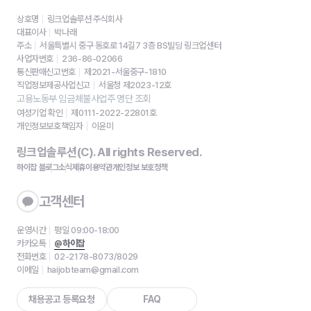
상호명
링크업솔루션 주식회사
대표이사
박나래
주소
서울특별시 중구 동호로 14길7 3층 BS빌딩 링크업센터
사업자번호
236-86-02066
통신판매신고번호
제2021-서울중구-1810
직업정보제공사업신고
서울청 제2023-12호
고용노동부 임금체불사업주 명단 조회
여성기업 확인
제0111-2022-22801호
개인정보보호책임자
이윤미
링크업솔루션(C). All rights Reserved.
하이잡 블로그
소식
제휴
이용약관
개인정보 보호정책
고객센터
운영시간
평일 09:00-18:00
카카오톡
@하이잡
전화번호
02-2178-8073/8029
이메일
haijobteam@gmail.com
채용공고 등록요청
FAQ