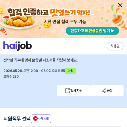
서류·면접 합격 모두 가능
채용공고 자소서
자유항목 자소서
내 작성목록
(주)케이씨텍
즐겨찾기
사용권
반도체 소재 기술영업 담당자 모집(경력/동탄)
선택한 직무에 맞춰 문항별 자소서를 작성해 보세요.
2026.05.29. 오전12:00 ~ 06.07. 오후11:55
마감
조회수 230
입사지원
공유
지원직무 선택
사용방법