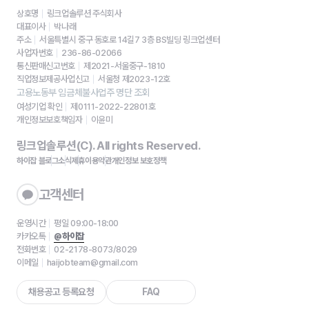
상호명
링크업솔루션 주식회사
대표이사
박나래
주소
서울특별시 중구 동호로 14길7 3층 BS빌딩 링크업센터
사업자번호
236-86-02066
통신판매신고번호
제2021-서울중구-1810
직업정보제공사업신고
서울청 제2023-12호
고용노동부 임금체불사업주 명단 조회
여성기업 확인
제0111-2022-22801호
개인정보보호책임자
이윤미
링크업솔루션(C). All rights Reserved.
하이잡 블로그
소식
제휴
이용약관
개인정보 보호정책
고객센터
운영시간
평일 09:00-18:00
카카오톡
@하이잡
전화번호
02-2178-8073/8029
이메일
haijobteam@gmail.com
채용공고 등록요청
FAQ