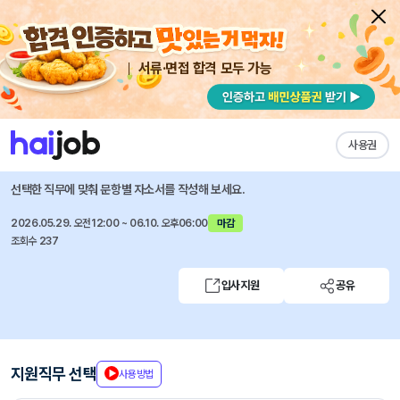
서류·면접 합격 모두 가능
채용공고 자소서
자유항목 자소서
내 작성목록
LG생활건강
즐겨찾기
사용권
일본 디지털 마케팅 계약직 채용
선택한 직무에 맞춰 문항별 자소서를 작성해 보세요.
2026.05.29. 오전12:00 ~ 06.10. 오후06:00
마감
조회수 237
입사지원
공유
지원직무 선택
사용방법