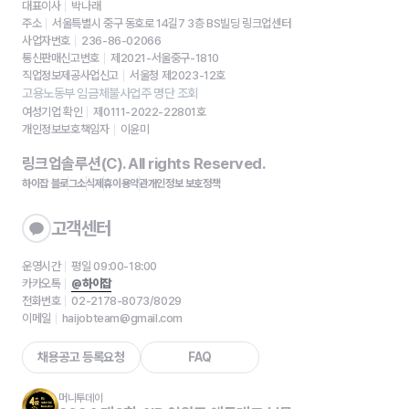
대표이사
박나래
주소
서울특별시 중구 동호로 14길7 3층 BS빌딩 링크업센터
사업자번호
236-86-02066
통신판매신고번호
제2021-서울중구-1810
직업정보제공사업신고
서울청 제2023-12호
고용노동부 임금체불사업주 명단 조회
여성기업 확인
제0111-2022-22801호
개인정보보호책임자
이윤미
링크업솔루션(C). All rights Reserved.
하이잡 블로그
소식
제휴
이용약관
개인정보 보호정책
고객센터
운영시간
평일 09:00-18:00
카카오톡
@하이잡
전화번호
02-2178-8073/8029
이메일
haijobteam@gmail.com
채용공고 등록요청
FAQ
머니투데이