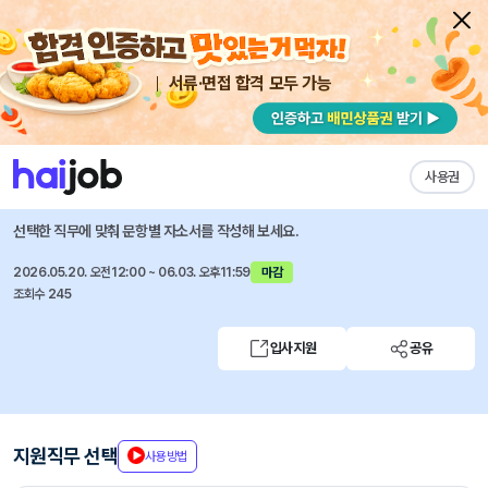
서류·면접 합격 모두 가능
채용공고 자소서
자유항목 자소서
내 작성목록
한림대학교의료원
즐겨찾기
사용권
26년도 상반기 직원 공채
선택한 직무에 맞춰 문항별 자소서를 작성해 보세요.
2026.05.20. 오전12:00 ~ 06.03. 오후11:59
마감
조회수 245
입사지원
공유
지원직무 선택
사용방법