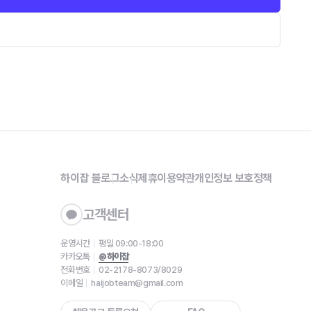
하이잡 블로그
소식
제휴
이용약관
개인정보 보호정책
고객센터
운영시간
평일 09:00-18:00
카카오톡
@하이잡
전화번호
02-2178-8073/8029
이메일
haijobteam@gmail.com