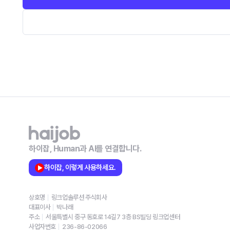
하이잡, Human과 AI를 연결합니다.
하이잡, 이렇게 사용하세요.
상호명
링크업솔루션 주식회사
대표이사
박나래
주소
서울특별시 중구 동호로 14길7 3층 BS빌딩 링크업센터
사업자번호
236-86-02066