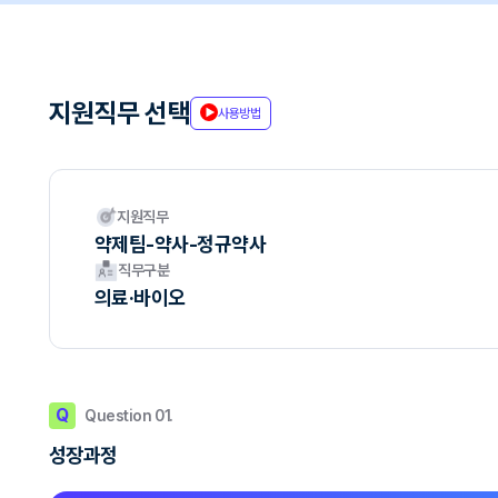
지원직무 선택
사용방법
지원직무
약제팀-약사-정규약사
직무구분
의료·바이오
Q
Question 01.
성장과정