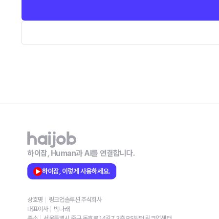
하이잡, Human과 AI를 연결합니다.
하이잡, 이렇게 사용하세요.
상호명
링크업솔루션 주식회사
대표이사
박나래
주소
서울특별시 중구 동호로 14길7 3층 BS빌딩 링크업센터