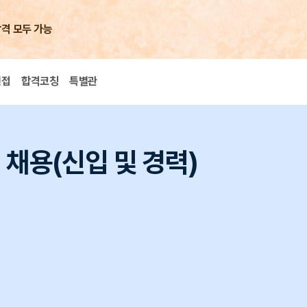
합격 모두 가능
면접
합격코칭
특별관
 채용(신입 및 경력)