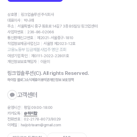
상호명
링크업솔루션 주식회사
대표이사
박나래
주소
서울특별시 중구 동호로 14길7 3층 BS빌딩 링크업센터
사업자번호
236-86-02066
통신판매신고번호
제2021-서울중구-1810
직업정보제공사업신고
서울청 제2023-12호
고용노동부 임금체불사업주 명단 조회
여성기업 확인
제0111-2022-22801호
개인정보보호책임자
이윤미
링크업솔루션(C). All rights Reserved.
하이잡 블로그
소식
제휴
이용약관
개인정보 보호정책
고객센터
운영시간
평일 09:00-18:00
카카오톡
@하이잡
전화번호
02-2178-8073/8029
이메일
haijobteam@gmail.com