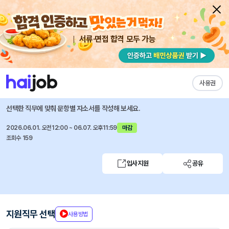
서류·면접 합격 모두 가능
채용공고 자소서
자유항목 자소서
내 작성목록
한국석유공업
즐겨찾기
사용권
[KP그룹]회계팀 채용(경력)
선택한 직무에 맞춰 문항별 자소서를 작성해 보세요.
2026.06.01. 오전12:00 ~ 06.07. 오후11:59
마감
조회수 159
입사지원
공유
지원직무 선택
사용방법