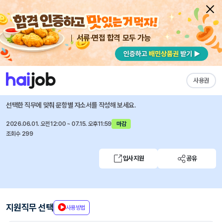
서류·면접 합격 모두 가능
채용공고 자소서
자유항목 자소서
내 작성목록
한화로보틱스(주)
즐겨찾기
사용권
AI 로봇(Physical AI) 테크 스쿨 1기
선택한 직무에 맞춰 문항별 자소서를 작성해 보세요.
2026.06.01. 오전12:00 ~ 07.15. 오후11:59
마감
조회수 299
입사지원
공유
지원직무 선택
사용방법