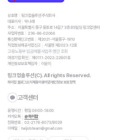
상호명
링크업솔루션 주식회사
대표이사
박나래
주소
서울특별시 중구 동호로 14길7 3층 BS빌딩 링크업센터
사업자번호
236-86-02066
통신판매신고번호
제2021-서울중구-1810
직업정보제공사업신고
서울청 제2023-12호
고용노동부 임금체불사업주 명단 조회
여성기업 확인
제0111-2022-22801호
개인정보보호책임자
이윤미
링크업솔루션(C). All rights Reserved.
하이잡 블로그
소식
제휴
이용약관
개인정보 보호정책
고객센터
운영시간
평일 09:00-18:00
카카오톡
@하이잡
전화번호
02-2178-8073/8029
이메일
haijobteam@gmail.com