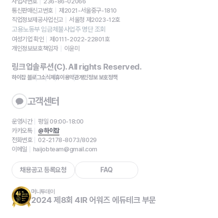
사업자번호
236-86-02066
통신판매신고번호
제2021-서울중구-1810
직업정보제공사업신고
서울청 제2023-12호
고용노동부 임금체불사업주 명단 조회
여성기업 확인
제0111-2022-22801호
개인정보보호책임자
이윤미
링크업솔루션(C). All rights Reserved.
하이잡 블로그
소식
제휴
이용약관
개인정보 보호정책
고객센터
운영시간
평일 09:00-18:00
카카오톡
@하이잡
전화번호
02-2178-8073/8029
이메일
haijobteam@gmail.com
채용공고 등록요청
FAQ
머니투데이
2024 제8회 4IR 어워즈 에듀테크 부문