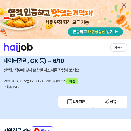
서류·면접 합격 모두 가능
채용공고 자소서
자유항목 자소서
내 작성목록
동국제약
즐겨찾기
사용권
헬스앤뷰티 신입/경력 채용(마케팅, 영업, 상품기획,
데이터관리, CX 등) ~ 6/10
선택한 직무에 맞춰 문항별 자소서를 작성해 보세요.
2026.06.01. 오전12:00 ~ 06.10. 오후11:59
마감
조회수 242
입사지원
공유
지원직무 선택
사용방법