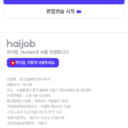
면접연습 시작
하이잡, Human과 AI를 연결합니다.
하이잡, 이렇게 사용하세요.
상호명
링크업솔루션 주식회사
대표이사
박나래
주소
서울특별시 중구 동호로 14길7 3층 BS빌딩 링크업센터
사업자번호
236-86-02066
통신판매신고번호
제2021-서울중구-1810
직업정보제공사업신고
서울청 제2023-12호
고용노동부 임금체불사업주 명단 조회
여성기업 확인
제0111-2022-22801호
개인정보보호책임자
이윤미