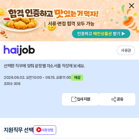
서류·면접 합격 모두 가능
채용공고 자소서
자유항목 자소서
내 작성목록
롯데이노베이트
즐겨찾기
사용권
2026년 6월 롯데이노베이트 신입사원 채용 일반전형
선택한 직무에 맞춰 문항별 자소서를 작성해 보세요.
2026.06.02. 오전10:00 ~ 06.15. 오후11:00
마감
조회수 306
입사지원
공유
지원직무 선택
사용방법