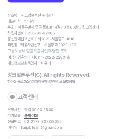
상호명
링크업솔루션 주식회사
대표이사
박나래
주소
서울특별시 중구 동호로 14길7 3층 BS빌딩 링크업센터
사업자번호
236-86-02066
통신판매신고번호
제2021-서울중구-1810
직업정보제공사업신고
서울청 제2023-12호
고용노동부 임금체불사업주 명단 조회
여성기업 확인
제0111-2022-22801호
개인정보보호책임자
이윤미
링크업솔루션(C). All rights Reserved.
하이잡 블로그
소식
제휴
이용약관
개인정보 보호정책
고객센터
운영시간
평일 09:00-18:00
카카오톡
@하이잡
전화번호
02-2178-8073/8029
이메일
haijobteam@gmail.com