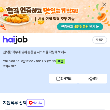
서류·면접 합격 모두 가능
채용공고 자소서
자유항목 자소서
내 작성목록
이노션
즐겨찾기
사용권
인사 운영 담당 (근태/급여) (Junior)
선택한 직무에 맞춰 문항별 자소서를 작성해 보세요.
2026.06.04. 오전12:00 ~ 06.11. 오후11:59
마감
조회수 187
입사지원
공유
지원직무 선택
사용방법