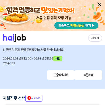
서류·면접 합격 모두 가능
채용공고 자소서
자유항목 자소서
내 작성목록
환인제약
즐겨찾기
사용권
6월 신입/경력 채용
선택한 직무에 맞춰 문항별 자소서를 작성해 보세요.
2026.06.01. 오전12:00 ~ 06.14. 오후11:59
마감
조회수 182
입사지원
공유
지원직무 선택
사용방법