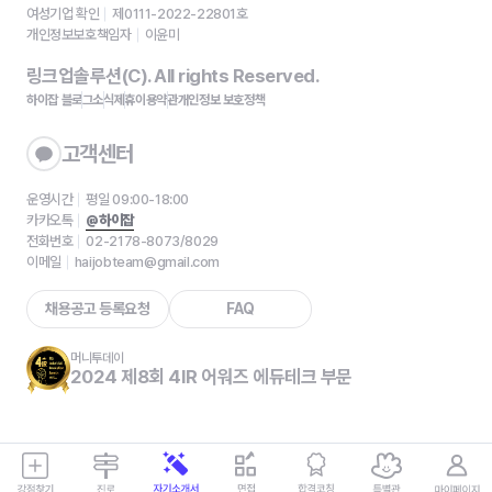
여성기업 확인
제0111-2022-22801호
개인정보보호책임자
이윤미
링크업솔루션(C). All rights Reserved.
하이잡 블로그
소식
제휴
이용약관
개인정보 보호정책
고객센터
운영시간
평일 09:00-18:00
카카오톡
@하이잡
전화번호
02-2178-8073/8029
이메일
haijobteam@gmail.com
채용공고 등록요청
FAQ
머니투데이
2024 제8회 4IR 어워즈 에듀테크 부문