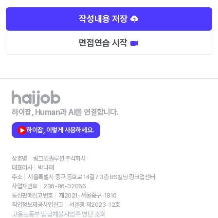
작성내용 저장
면접연습 시작
하이잡, Human과 AI를 연결합니다.
하이잡, 이렇게 사용하세요.
상호명
링크업솔루션 주식회사
대표이사
박나래
주소
서울특별시 중구 동호로 14길7 3층 BS빌딩 링크업센터
사업자번호
236-86-02066
통신판매신고번호
제2021-서울중구-1810
직업정보제공사업신고
서울청 제2023-12호
고용노동부 임금체불사업주 명단 조회