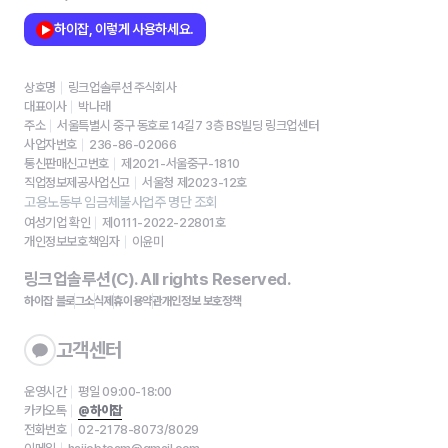
하이잡, 이렇게 사용하세요.
상호명
링크업솔루션 주식회사
대표이사
박나래
주소
서울특별시 중구 동호로 14길7 3층 BS빌딩 링크업센터
사업자번호
236-86-02066
통신판매신고번호
제2021-서울중구-1810
직업정보제공사업신고
서울청 제2023-12호
고용노동부 임금체불사업주 명단 조회
여성기업 확인
제0111-2022-22801호
개인정보보호책임자
이윤미
링크업솔루션(C). All rights Reserved.
하이잡 블로그
소식
제휴
이용약관
개인정보 보호정책
고객센터
운영시간
평일 09:00-18:00
카카오톡
@하이잡
전화번호
02-2178-8073/8029