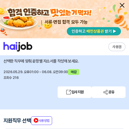
서류·면접 합격 모두 가능
채용공고 자소서
자유항목 자소서
내 작성목록
인천국제공항보안
즐겨찾기
사용권
[2026-4] 보안경비직 직원 채용 공고
선택한 직무에 맞춰 문항별 자소서를 작성해 보세요.
2026.05.29. 오후01:00 ~ 06.08. 오전09:00
마감
조회수 216
입사지원
공유
지원직무 선택
사용방법