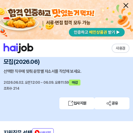
서류·면접 합격 모두 가능
채용공고 자소서
자유항목 자소서
내 작성목록
중앙대학교 광명병원
즐겨찾기
사용권
(광명병원) 의무기록팀 보건의료정보관리사 (휴직대체)
모집(2026.06)
선택한 직무에 맞춰 문항별 자소서를 작성해 보세요.
2026.06.02. 오전12:00 ~ 06.09. 오후11:59
마감
조회수 214
입사지원
공유
지원직무 선택
사용방법