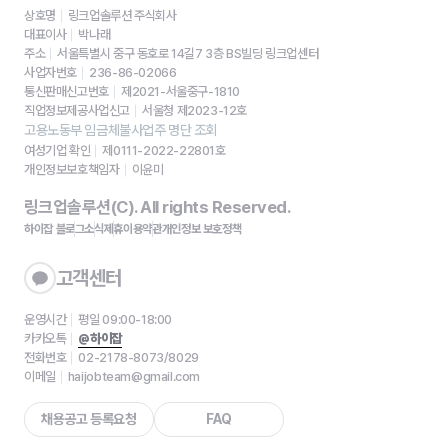
상호명
링크업솔루션 주식회사
대표이사
박나래
주소
서울특별시 중구 동호로 14길7 3층 BS빌딩 링크업센터
사업자번호
236-86-02066
통신판매신고번호
제2021-서울중구-1810
직업정보제공사업신고
서울청 제2023-12호
고용노동부 임금체불사업주 명단 조회
여성기업 확인
제0111-2022-22801호
개인정보보호책임자
이윤미
링크업솔루션(C). All rights Reserved.
하이잡 블로그
소식
제휴
이용약관
개인정보 보호정책
고객센터
운영시간
평일 09:00-18:00
카카오톡
@하이잡
전화번호
02-2178-8073/8029
이메일
haijobteam@gmail.com
채용공고 등록요청
FAQ