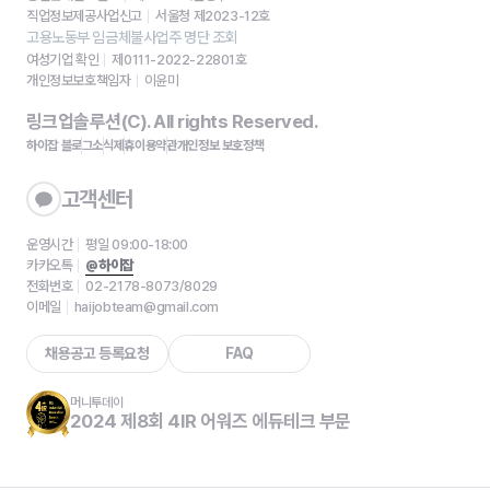
직업정보제공사업신고
서울청 제2023-12호
고용노동부 임금체불사업주 명단 조회
여성기업 확인
제0111-2022-22801호
개인정보보호책임자
이윤미
링크업솔루션(C). All rights Reserved.
하이잡 블로그
소식
제휴
이용약관
개인정보 보호정책
고객센터
운영시간
평일 09:00-18:00
카카오톡
@하이잡
전화번호
02-2178-8073/8029
이메일
haijobteam@gmail.com
채용공고 등록요청
FAQ
머니투데이
2024 제8회 4IR 어워즈 에듀테크 부문