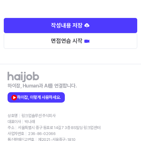
작성내용 저장
면접연습 시작
하이잡, Human과 AI를 연결합니다.
하이잡, 이렇게 사용하세요.
상호명
링크업솔루션 주식회사
대표이사
박나래
주소
서울특별시 중구 동호로 14길7 3층 BS빌딩 링크업센터
사업자번호
236-86-02066
통신판매신고번호
제2021-서울중구-1810