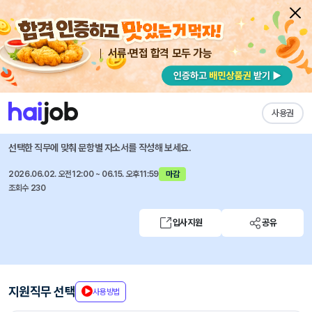
서류·면접 합격 모두 가능
채용공고 자소서
자유항목 자소서
내 작성목록
차병원 바이오그룹
즐겨찾기
사용권
[그룹 공채] 차병원·차바이오그룹 임원/경력공채
선택한 직무에 맞춰 문항별 자소서를 작성해 보세요.
2026.06.02. 오전12:00 ~ 06.15. 오후11:59
마감
조회수 230
입사지원
공유
지원직무 선택
사용방법