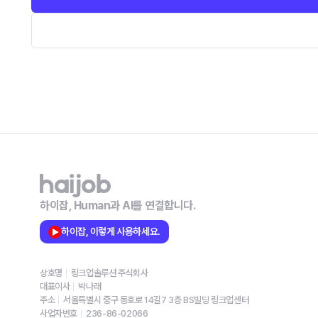
하이잡, Human과 AI를 연결합니다.
하이잡, 이렇게 사용하세요.
상호명
링크업솔루션 주식회사
대표이사
박나래
주소
서울특별시 중구 동호로 14길7 3층 BS빌딩 링크업센터
사업자번호
236-86-02066