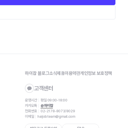
하이잡 블로그
소식
제휴
이용약관
개인정보 보호정책
고객센터
운영시간
평일 09:00-18:00
카카오톡
@하이잡
전화번호
02-2178-8073/8029
이메일
haijobteam@gmail.com