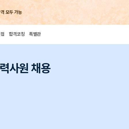
합격 모두 가능
면접
합격코칭
특별관
경력사원 채용