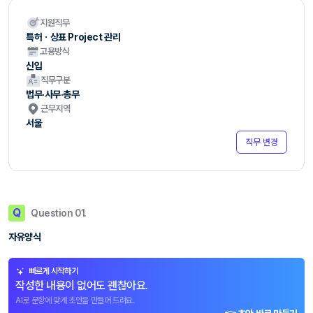
지원직무
특허ㆍ상표 Project 관리
고용방식
신입
직무구분
법무·사무·총무
근무지역
서울
직무 변경
Q
Question 01.
자유양식
빠르게 시작하기
작성한 내용이 없어도 괜찮아요.
AI로 문항에 맞게 초안을 만들어 드려요.