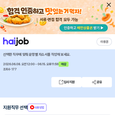
서류·면접 합격 모두 가능
채용공고 자소서
자유항목 자소서
내 작성목록
김앤장 법률사무소
즐겨찾기
사용권
지식재산권 부문 채용
선택한 직무에 맞춰 문항별 자소서를 작성해 보세요.
2026.06.08. 오전12:00 ~ 06.15. 오후11:59
마감
조회수 177
입사지원
공유
지원직무 선택
사용방법