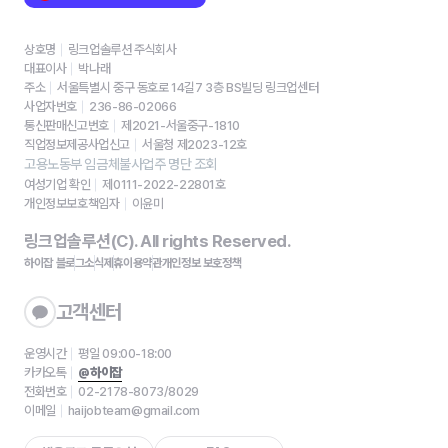
상호명
링크업솔루션 주식회사
대표이사
박나래
주소
서울특별시 중구 동호로 14길7 3층 BS빌딩 링크업센터
사업자번호
236-86-02066
통신판매신고번호
제2021-서울중구-1810
직업정보제공사업신고
서울청 제2023-12호
고용노동부 임금체불사업주 명단 조회
여성기업 확인
제0111-2022-22801호
개인정보보호책임자
이윤미
링크업솔루션(C). All rights Reserved.
하이잡 블로그
소식
제휴
이용약관
개인정보 보호정책
고객센터
운영시간
평일 09:00-18:00
카카오톡
@하이잡
전화번호
02-2178-8073/8029
이메일
haijobteam@gmail.com