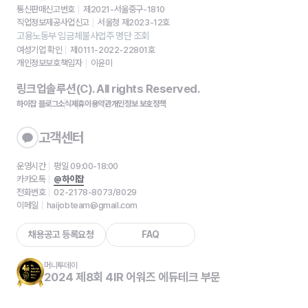
통신판매신고번호
제2021-서울중구-1810
직업정보제공사업신고
서울청 제2023-12호
고용노동부 임금체불사업주 명단 조회
여성기업 확인
제0111-2022-22801호
개인정보보호책임자
이윤미
링크업솔루션(C). All rights Reserved.
하이잡 블로그
소식
제휴
이용약관
개인정보 보호정책
고객센터
운영시간
평일 09:00-18:00
카카오톡
@하이잡
전화번호
02-2178-8073/8029
이메일
haijobteam@gmail.com
채용공고 등록요청
FAQ
머니투데이
2024 제8회 4IR 어워즈 에듀테크 부문