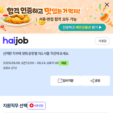
서류·면접 합격 모두 가능
채용공고 자소서
자유항목 자소서
내 작성목록
램리서치코리아
즐겨찾기
사용권
2026 하반기 신입 반도체 엔지니어(FSE) 공개채용
선택한 직무에 맞춰 문항별 자소서를 작성해 보세요.
2026.06.08. 오전12:00 ~ 06.24. 오후11:00
마감
조회수 272
입사지원
공유
지원직무 선택
사용방법