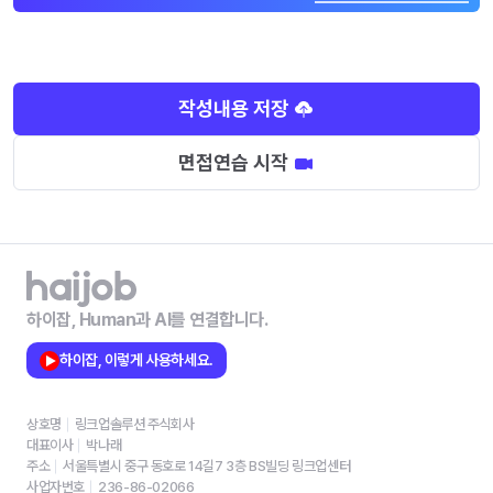
작성내용 저장
면접연습 시작
하이잡, Human과 AI를 연결합니다.
하이잡, 이렇게 사용하세요.
상호명
링크업솔루션 주식회사
대표이사
박나래
주소
서울특별시 중구 동호로 14길7 3층 BS빌딩 링크업센터
사업자번호
236-86-02066