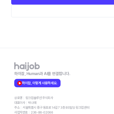
하이잡, Human과 AI를 연결합니다.
하이잡, 이렇게 사용하세요.
상호명
링크업솔루션 주식회사
대표이사
박나래
주소
서울특별시 중구 동호로 14길7 3층 BS빌딩 링크업센터
사업자번호
236-86-02066