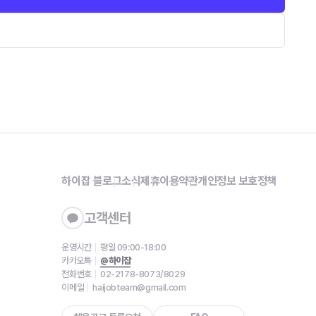
하이잡 블로그
소식
제휴
이용약관
개인정보 보호정책
고객센터
운영시간
평일 09:00-18:00
카카오톡
@하이잡
전화번호
02-2178-8073/8029
이메일
haijobteam@gmail.com